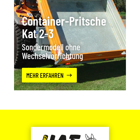
Container-Pritsche
Kat 2-3
Sondermodell ohne
Wechselvorrichtung
MEHR ERFAHREN